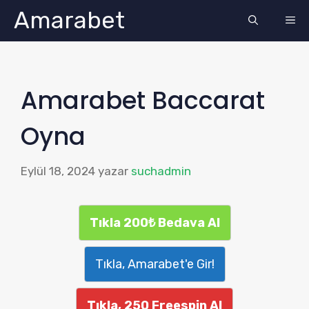
İçeriğe
Amarabet
ME
atla
Amarabet Baccarat
Oyna
Eylül 18, 2024
yazar
suchadmin
Tıkla 200₺ Bedava Al
Tıkla, Amarabet'e Gir!
Tıkla, 250 Freespin Al