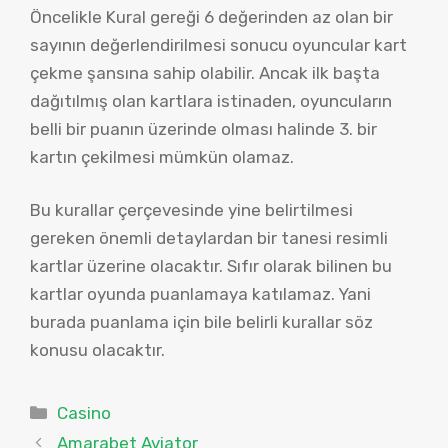
Öncelikle Kural gereği 6 değerinden az olan bir
sayının değerlendirilmesi sonucu oyuncular kart
çekme şansına sahip olabilir. Ancak ilk başta
dağıtılmış olan kartlara istinaden, oyuncuların
belli bir puanın üzerinde olması halinde 3. bir
kartın çekilmesi mümkün olamaz.
Bu kurallar çerçevesinde yine belirtilmesi
gereken önemli detaylardan bir tanesi resimli
kartlar üzerine olacaktır. Sıfır olarak bilinen bu
kartlar oyunda puanlamaya katılamaz. Yani
burada puanlama için bile belirli kurallar söz
konusu olacaktır.
Kategoriler
Casino
Amarabet Aviator