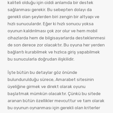
kaliteli olduğu için ciddi anlamda bir destek
sağlanması gerekir. Bu sebepten dolayı da
gerekli olan şeylerden biri zengin bir altyapı ve
hızlı sunuculardır. Eğer ki hızlı sonucu yoksa
oyunun kaldırılması çok zor olur ve hem mobil
cihazlarda hem de bilgisayarlarda desteklenmesi
de son derece zor olacaktır. Bu oyuna her yerden
bağlantı kurabilmek ve hızlıca giriş yapabilmek
bu sunucularla doğrudan ilişkilidir.
İşte bütün bu detaylar göz önünde
bulundurulduğu sürece, Amarabet sitesinin
üyeliğine girmek ve direkt olarak oyunu
başlatmak mümkün olacaktır. Çünkü bu sitede
aranan bütün özellikler mevcuttur ve tam olarak
bu oyunun oynanması için gerekli olan kriterler