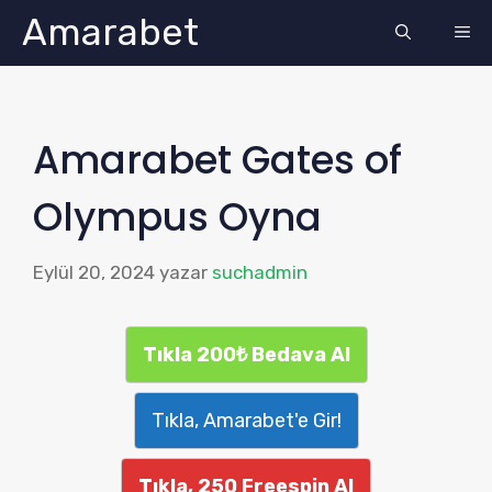
İçeriğe
Amarabet
ME
atla
Amarabet Gates of
Olympus Oyna
Eylül 20, 2024
yazar
suchadmin
Tıkla 200₺ Bedava Al
Tıkla, Amarabet'e Gir!
Tıkla, 250 Freespin Al