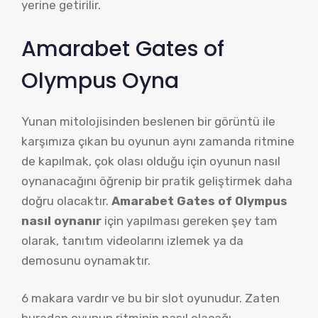
yerine getirilir.
Amarabet Gates of
Olympus Oyna
Yunan mitolojisinden beslenen bir görüntü ile
karşımıza çıkan bu oyunun aynı zamanda ritmine
de kapılmak, çok olası olduğu için oyunun nasıl
oynanacağını öğrenip bir pratik geliştirmek daha
doğru olacaktır.
Amarabet Gates of Olympus
nasıl oynanır
için yapılması gereken şey tam
olarak, tanıtım videolarını izlemek ya da
demosunu oynamaktır.
6 makara vardır ve bu bir slot oyunudur. Zaten