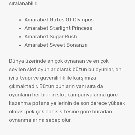
sıralanabilir.
Amarabet Gates Of Olympus
Amarabet Starlight Princess
Amarabet Sugar Rush
Amarabet Sweet Bonanza
Dünya üzerinde en çok oynanan ve en çok
sevilen slot oyunlar olarak bütün bu oyunlar, en
iyi altyapı ve güvenilirlik ile karşımıza
çıkmaktadır. Bütün bunların yanı sıra da
oyunların her birinin slot kampanyalarına göre
kazanma potansiyellerinin de son derece yüksek
olması pek çok bahis sitesine göre buradan
oynanmalarına sebep olur.