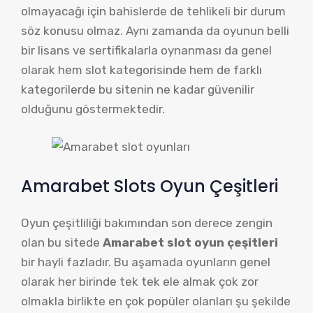
olmayacağı için bahislerde de tehlikeli bir durum
söz konusu olmaz. Aynı zamanda da oyunun belli
bir lisans ve sertifikalarla oynanması da genel
olarak hem slot kategorisinde hem de farklı
kategorilerde bu sitenin ne kadar güvenilir
olduğunu göstermektedir.
Amarabet Slots Oyun Çeşitleri
Oyun çeşitliliği bakımından son derece zengin
olan bu sitede
Amarabet slot oyun çeşitleri
bir hayli fazladır. Bu aşamada oyunların genel
olarak her birinde tek tek ele almak çok zor
olmakla birlikte en çok popüler olanları şu şekilde