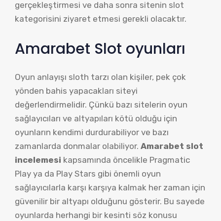
gerçekleştirmesi ve daha sonra sitenin slot
kategorisini ziyaret etmesi gerekli olacaktır.
Amarabet Slot oyunları
Oyun anlayışı sloth tarzı olan kişiler, pek çok
yönden bahis yapacakları siteyi
değerlendirmelidir. Çünkü bazı sitelerin oyun
sağlayıcıları ve altyapıları kötü olduğu için
oyunların kendimi durdurabiliyor ve bazı
zamanlarda donmalar olabiliyor.
Amarabet slot
incelemesi
kapsamında öncelikle Pragmatic
Play ya da Play Stars gibi önemli oyun
sağlayıcılarla karşı karşıya kalmak her zaman için
güvenilir bir altyapı olduğunu gösterir. Bu sayede
oyunlarda herhangi bir kesinti söz konusu