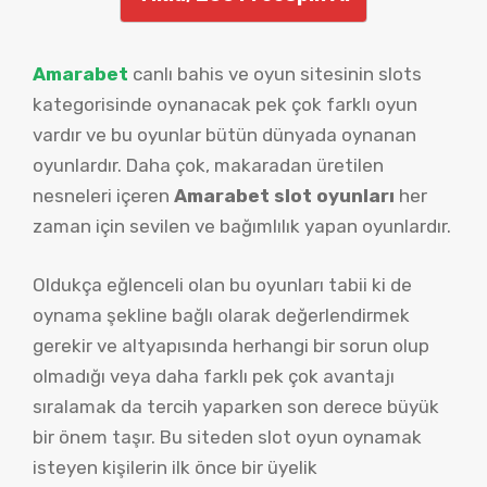
Amarabet
canlı bahis ve oyun sitesinin slots
kategorisinde oynanacak pek çok farklı oyun
vardır ve bu oyunlar bütün dünyada oynanan
oyunlardır. Daha çok, makaradan üretilen
nesneleri içeren
Amarabet
slot oyunları
her
zaman için sevilen ve bağımlılık yapan oyunlardır.
Oldukça eğlenceli olan bu oyunları tabii ki de
oynama şekline bağlı olarak değerlendirmek
gerekir ve altyapısında herhangi bir sorun olup
olmadığı veya daha farklı pek çok avantajı
sıralamak da tercih yaparken son derece büyük
bir önem taşır. Bu siteden slot oyun oynamak
isteyen kişilerin ilk önce bir üyelik