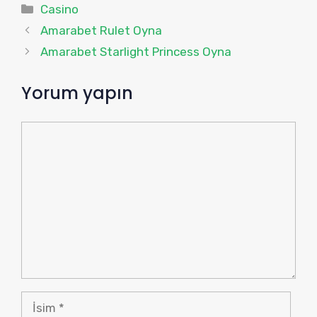
Kategoriler
Casino
Amarabet Rulet Oyna
Amarabet Starlight Princess Oyna
Yorum yapın
Yorum
İsim